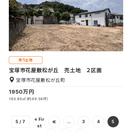
売り土地
宝塚市花屋敷松が丘 売土地 ２区画
宝塚市花屋敷松が丘町
1950万円
163.85㎡（約49.56坪）
« Fir
«
5 / 7
...
3
4
5
st