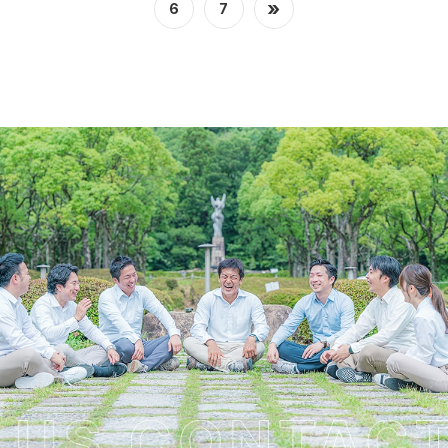
»
6
7