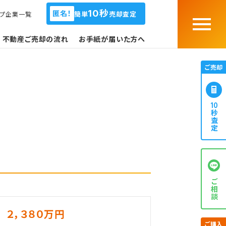
10秒
匿名！
簡単
売却査定
ープ企業一覧
Menu
不動産ご売却の流れ
お手紙が届いた方へ
ご売却
10
秒査定
ご相談
２，３８０万円
ご購入