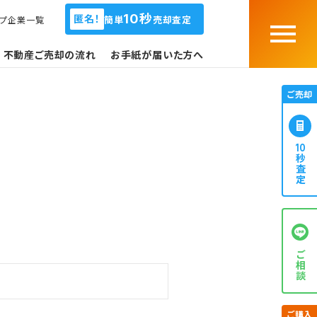
10秒
匿名！
簡単
売却査定
ープ企業一覧
Menu
不動産ご売却の流れ
お手紙が届いた方へ
ご売却
10
秒査定
ご相談
ご購入