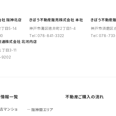
会社 阪神北店
きぼう不動産販売株式会社 本社
きぼう不動産販
丁目5-14
神戸市灘区徳井町2丁目1-4
神戸市須磨区戎町
10
Tel：078-841-3322
Tel：078-733
流通株式会社 北河内店
丁目3-11
1-9202
件情報一覧
不動産ご購入の流れ
古マンショ
阪神間エリア